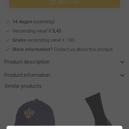
Add to cart
14 dagen
bedenktijd
Verzending vanaf
€ 5,45
Gratis
verzending vanaf € 150,-
More information?
Contact us about this product
Product description
Product information
Similar products