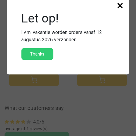
×
Let op!
Stapp
I.v.m. vakantie worden orders vanaf 12
Cap fire brigade
Stapp Boston socks
augustus 2026 verzonden.
Thanks
€14,95
€9,95
Compare
Compare
What our customers say
4,0/5
average of 1 review(s)