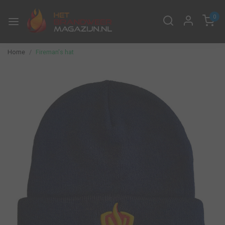
0
Home
Fireman's hat
Previous
Next