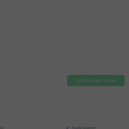
Schrijf je eigen review
ijd
Snelle levering