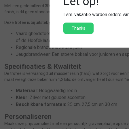
Let op!
Met een gedetailleerd 3D-ontwerp van een brandweerman in actie, ui
finish, is dit geen standaard beker, maar een echt pronkstuk voor in 
I.v.m. vakantie worden orders v
Deze trofee is bij uitstek geschikt als hoofdprijs voor diverse brandwe
Thanks
Vaardigheidstoetsen (ABWC): Een perfecte beloning voor
of de Hoofdklasse.
Regionale brandweerwedstrijden
Jeugdbrandweer: Een stoere bokaal voor junioren en asp
Specificaties & Kwaliteit
De trofee is vervaardigd uit massief resin (hars), wat zorgt voor een
maat weegt deze beker ruim 1,2 kilo; de ontvanger heeft dus echt "ie
Materiaal:
Hoogwaardig resin
Kleur:
Zilver met gouden accenten
Beschikbare formaten:
25 cm, 27,5 cm en 30 cm
Personaliseren
Maak deze prijs compleet met een persoonlijk graveerplaatje op de v