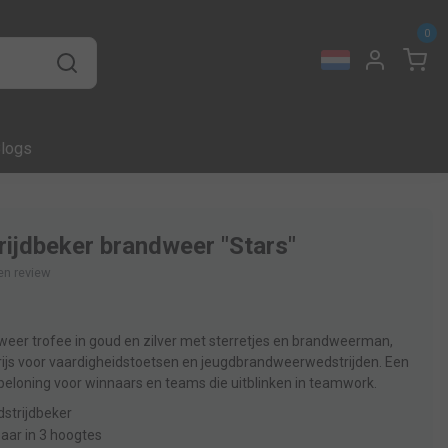
0
logs
ijdbeker brandweer "Stars"
gen review
eer trofee in goud en zilver met sterretjes en brandweerman,
prijs voor vaardigheidstoetsen en jeugdbrandweerwedstrijden. Een
beloning voor winnaars en teams die uitblinken in teamwork.
strijdbeker
baar in 3 hoogtes