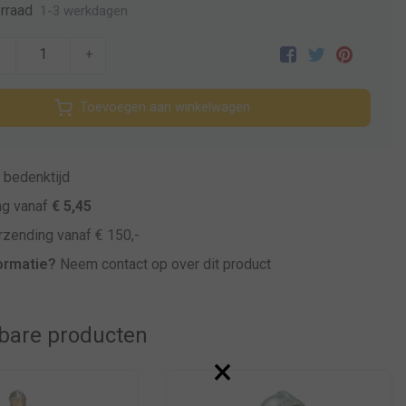
rraad
1-3 werkdagen
-
+
Toevoegen aan winkelwagen
bedenktijd
ng vanaf
€ 5,45
zending vanaf € 150,-
ormatie?
Neem contact op over dit product
kbare producten
×