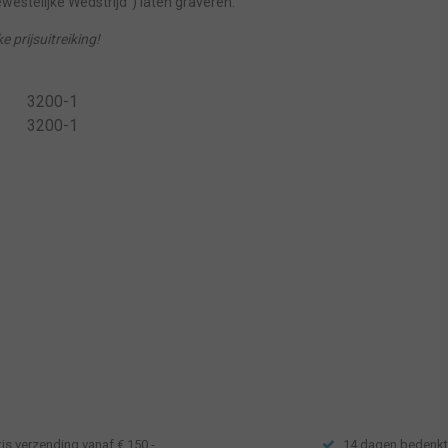
ewestelijke Wedstrijd") laten graveren.
 prijsuitreiking!
3200-1
3200-1
tis verzending vanaf € 150,-
14 dagen bedenkt