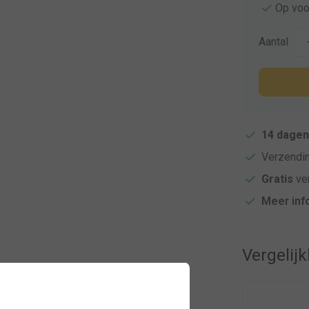
Op voo
Aantal
14 dagen
Verzendi
Gratis
ver
Meer inf
Vergelij
buuste, luxe brandweer trofee. Deze zware
eamwork te bekronen.