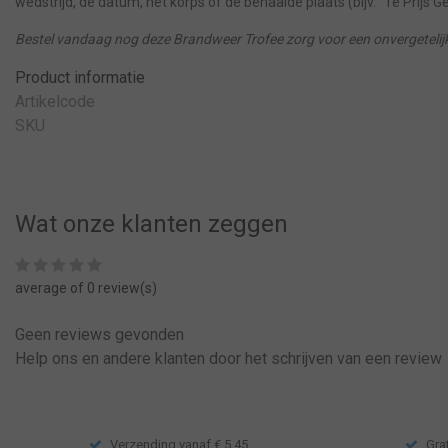
wedstrijd, de datum, het korps of de behaalde plaats (bijv. "1e Prijs G
Bestel vandaag nog deze Brandweer Trofee zorg voor een onvergetelijke
Product informatie
Artikelcode
SKU
Wat onze klanten zeggen
average of 0 review(s)
Geen reviews gevonden
Help ons en andere klanten door het schrijven van een review
Verzending vanaf € 5,45
Gra