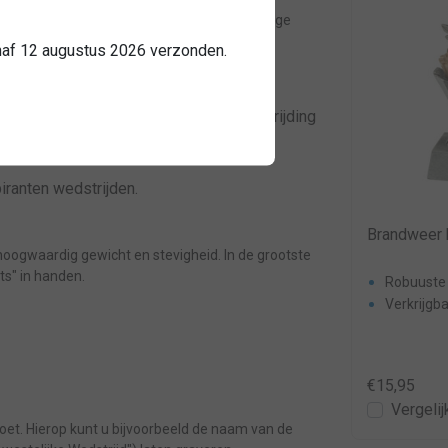
tgevoerd in een chique zilver- en goudkleurige
de prijzenkast van de kazerne.
anaf 12 augustus 2026 verzonden.
erdisciplines:
 winnaars in de Klasse 112, Brandbestrijding
iranten wedstrijden.
Brandweer 
 hoogwaardig gewicht en stevigheid. In de grootste
ts" in handen.
Robuuste 
Verkrijgba
€15,95
Vergelij
oet. Hierop kunt u bijvoorbeeld de naam van de