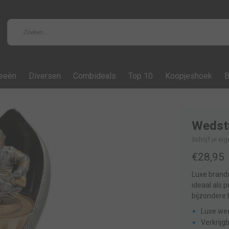
feeën
Diversen
Combideals
Top 10
Koopjeshoek
B
Wedstr
Schrijf je ei
€28,95
Luxe brandw
ideaal als 
bijzondere 
Luxe wed
Verkrijg