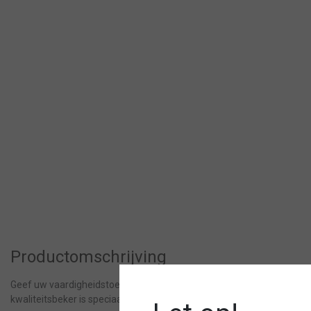
Productomschrijving
Geef uw vaardigheidstoetsen de glans die het verdient met deze ro
kwaliteitsbeker is speciaal ontworpen om vakmanschap, moed en t