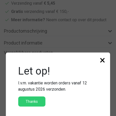
Verzending vanaf
€ 5,45
Gratis
verzending vanaf € 150,-
Meer informatie?
Neem contact op over dit product
Productomschrijving
Product informatie
Vergelijkbare producten
×
Let op!
I.v.m. vakantie worden orders vanaf 12
augustus 2026 verzonden.
Thanks