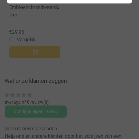
Embleem brandweerdu
iker
€29,95
Vergelijk
Wat onze klanten zeggen
average of 0 review(s)
Schrijf je eigen review
Geen reviews gevonden
Help ons en andere klanten door het schrijven van een