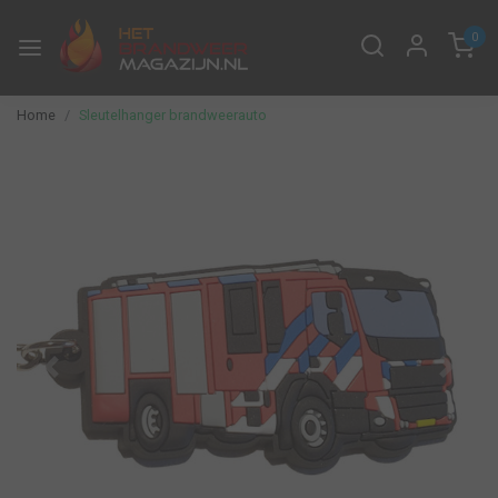
0
Home
Sleutelhanger brandweerauto
Vorige
Volge