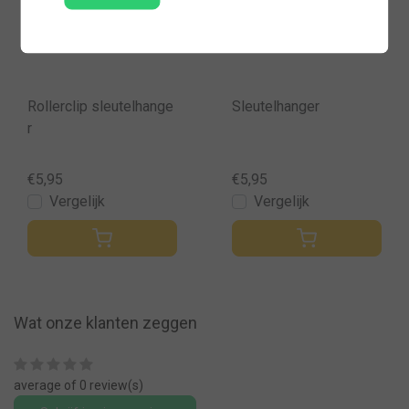
Rollerclip sleutelhange
Sleutelhanger
r
€5,95
€5,95
Vergelijk
Vergelijk
Wat onze klanten zeggen
average of 0 review(s)