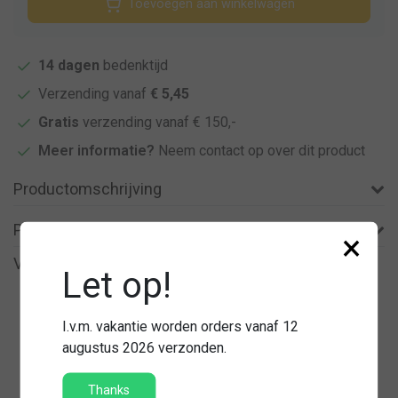
Toevoegen aan winkelwagen
14 dagen
bedenktijd
Verzending vanaf
€ 5,45
Gratis
verzending vanaf € 150,-
Meer informatie?
Neem contact op over dit product
Productomschrijving
Product informatie
×
Vergelijkbare producten
Let op!
I.v.m. vakantie worden orders vanaf 12
augustus 2026 verzonden.
Thanks