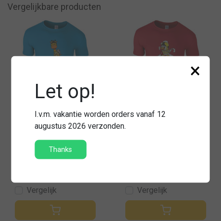
Vergelijkbare producten
×
Let op!
I.v.m. vakantie worden orders vanaf 12
augustus 2026 verzonden.
T-shirt kind giraffe
T-shirt kind eend
Thanks
€19,95
€19,95
Vergelijk
Vergelijk