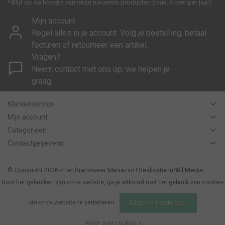
* Blijf op de hoogte van onze nieuwste producten (max. 4 keer per jaar)
Mijn account
Regel alles in je account. Volg je bestelling, betaal
facturen of retourneer een artikel.
Vragen?
Neem contact met ons op, we helpen je
graag.
Klantenservice
Mijn account
Categorieën
Contactgegevens
© Copyright 2026 - Het Brandweer Magazijn | Realisatie
InStijl Media
Algemene voorwaarden B2C
|
Disclaimer
|
Privacy Policy
|
Sitemap
|
RSS
Door het gebruiken van onze website, ga je akkoord met het gebruik van cookies
Feed
om onze website te verbeteren.
Dit bericht verbergen
Meer over cookies »