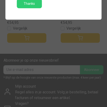
Hooded sweater firefig
Hooded sweater uitge
Thanks
hter
blust
€54,95
€54,95
Vergelijk
Vergelijk
Abonneer je op onze nieuwsbrief
Abonneer
* Blijf op de hoogte van onze nieuwste producten (max. 4 keer per jaar)
Mijn account
Regel alles in je account. Volg je bestelling, betaal
facturen of retourneer een artikel.
Vragen?