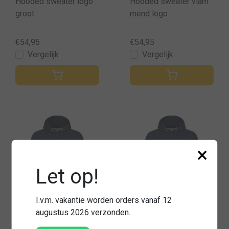
Hooded sweater logo
Hooded sweater vlam
groot
mend logo
€54,95
€54,95
Vergelijk
Vergelijk
×
Let op!
I.v.m. vakantie worden orders vanaf 12
augustus 2026 verzonden.