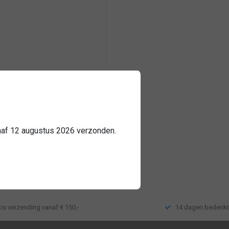
brandweer
met brandweerlogo
randweer huisstijl
anaf 12 augustus 2026 verzonden.
k
tis verzending vanaf € 150,-
14 dagen bedenkt