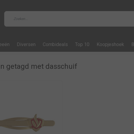
feeën
Diversen
Combideals
Top 10
Koopjeshoek
B
n getagd met dasschuif