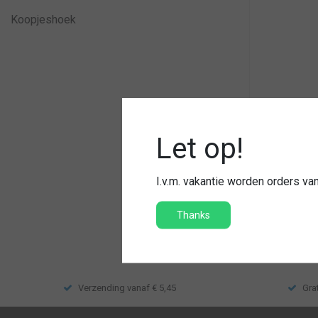
Koopjeshoek
Dasspeld 
Let op!
Verguld 
Volgens b
I.v.m. vakantie worden orders v
€10,95
Thanks
Vergelij
Verzending vanaf € 5,45
Gra