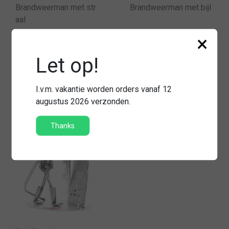
Brandweerman met str
Brandweerman met bijl
aal
×
€44,95
€44,95
Let op!
Vergelijk
Vergelijk
I.v.m. vakantie worden orders vanaf 12
augustus 2026 verzonden.
Thanks