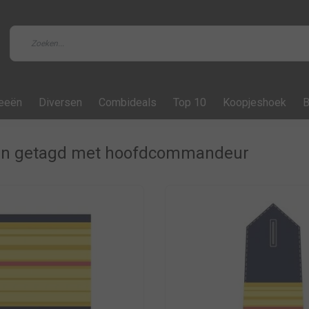
feeën
Diversen
Combideals
Top 10
Koopjeshoek
B
en getagd met hoofdcommandeur