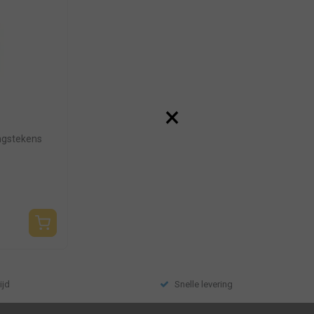
×
ngstekens
ijd
Snelle levering