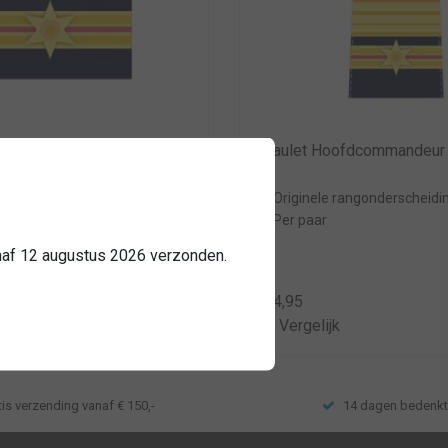
sant Hoofdcommandeur
Epaulet Hoofdcommandeur
 rangonderscheidingstekens
Originele rangonderscheidi
Per paar
anaf 12 augustus 2026 verzonden.
€24,95
k
Vergelijk
tis verzending vanaf € 150,-
14 dagen bedenkt