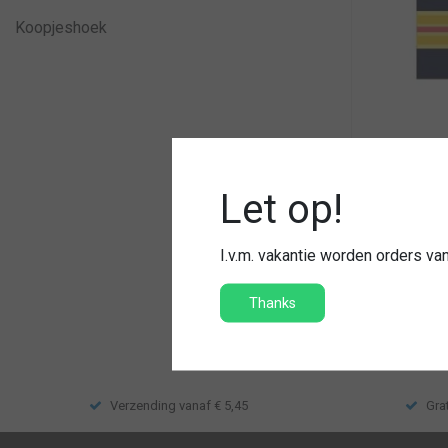
Koopjeshoek
Schuifpas
Let op!
Originele
Per paar
I.v.m. vakantie worden orders v
€19,95
Thanks
Vergelij
Verzending vanaf € 5,45
Gra