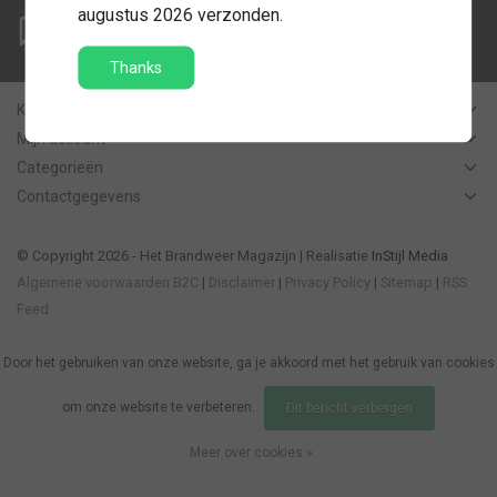
Vragen?
augustus 2026 verzonden.
Neem contact met ons op, we helpen je
graag.
Thanks
Klantenservice
Mijn account
Categorieën
Contactgegevens
© Copyright 2026 - Het Brandweer Magazijn | Realisatie
InStijl Media
Algemene voorwaarden B2C
|
Disclaimer
|
Privacy Policy
|
Sitemap
|
RSS
Feed
Door het gebruiken van onze website, ga je akkoord met het gebruik van cookies
om onze website te verbeteren.
Dit bericht verbergen
Meer over cookies »