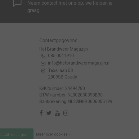
Neem contact met ons op, we helpen je
graag.
Contactgegevens
Het Brandweer Magazijn
085 0041910
info@hetbrandweermagazijn.nl
Texellaan 53
2809SB Gouda
KvK Number: 24494780
BTW-number: NL002030398B30
Bankrekening: NL32INGB0006005199
Meer over cookies »
bericht verbergen