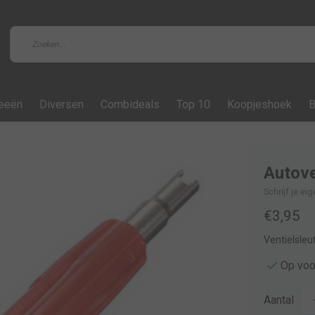
feeën
Diversen
Combideals
Top 10
Koopjeshoek
B
Autove
Schrijf je ei
€3,95
Ventielsleu
Op voo
Aantal