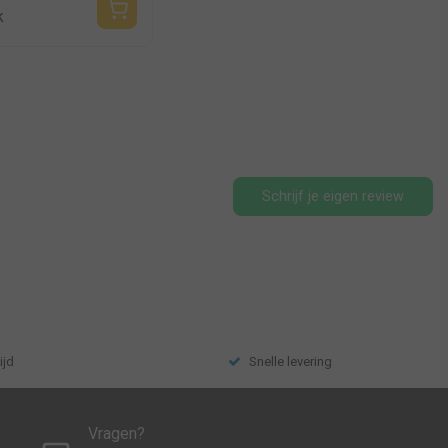
k
Schrijf je eigen review
ijd
Snelle levering
Vragen?