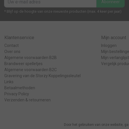
Abonneer
* Blijf op de hoogte van onze nieuwste producten (max. 4 keer per jaar)
Klantenservice
Mijn account
Contact
Inloggen
Over ons
Mijn bestelling
Algemene voorwaarden B2B
Mijn verlanglijst
Brandweer spelletjes
Vergelijk produ
Algemene voorwaarden B2C
Gravering van de Storzy Koppelingssleutel
Links
Betaalmethoden
Privacy Policy
Verzenden & retourneren
© Copyright 2026 - Het Brandweer Magazijn | Realisatie
InStijl Media
Door het gebruiken van onze website, ga
Algemene voorwaarden B2C
|
Disclaimer
|
Privacy Policy
|
Sitemap
|
RSS Fee