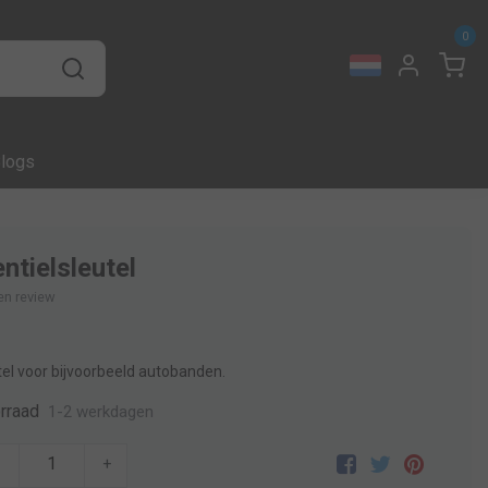
0
logs
ntielsleutel
gen review
tel voor bijvoorbeeld autobanden.
rraad
1-2 werkdagen
-
+