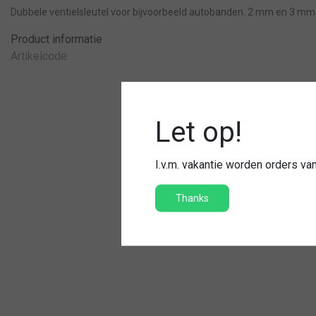
Dubbele ventielsleutel voor bijvoorbeeld autobanden. 2 mm en 3 mm
Product informatie
Artikelcode
Let op!
I.v.m. vakantie worden orders v
Thanks