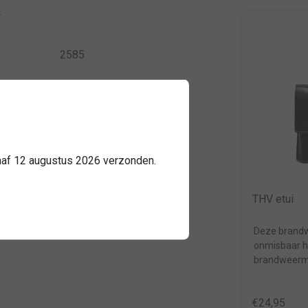
.
2585
anaf 12 augustus 2026 verzonden.
THV etui
Deze brandw
onmisbaar h
brandweerma
reddingsopera
€24,95