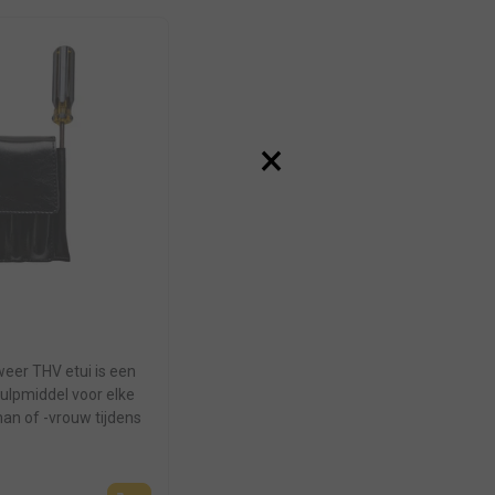
×
eer THV etui is een
ulpmiddel voor elke
n of -vrouw tijdens
ties. Het etui...